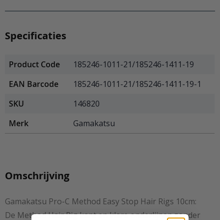
Specificaties
Product Code
185246-1011-21/185246-1411-19
EAN Barcode
185246-1011-21/185246-1411-19-1
SKU
146820
Merk
Gamakatsu
Omschrijving
Gamakatsu Pro-C Method Easy Stop Hair Rigs 10cm:
De Method Hair Rig kant en klare onderlijnen zonder