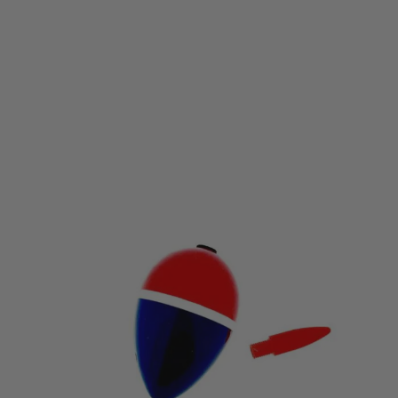
Rozemeijer Pike Float With Light
Rozemeijer,68805/68807,146660
Maat
€ 5,99
Vanaf: