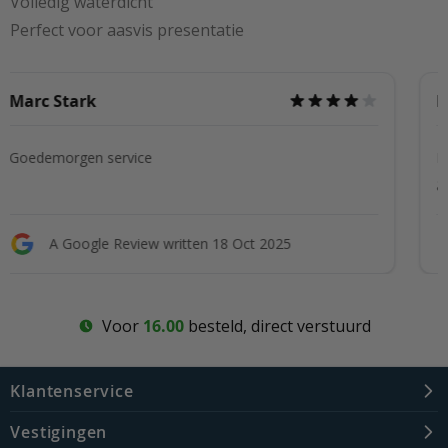
Volledig waterdicht
Perfect voor aasvis presentatie
Dj-Jermy
e
Ik had iets kapot van mij
gebeld en moest een fot
was snel geregeld echt he
w written 18 Oct 2025
A Google Review w
Voor
16.00
besteld, direct verstuurd
Klantenservice
Vestigingen