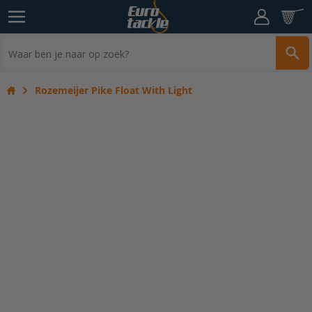
Ga naar de inhoud
Cart
Zoe
Rozemeijer Pike Float With Light
Home