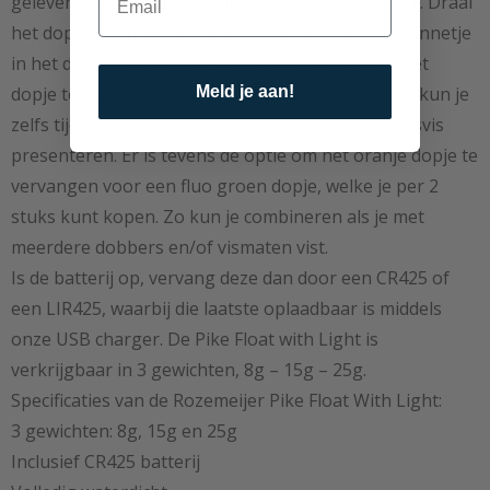
geleverd incl. een CR425 (niet-oplaadbare) batterij. Draai
het dopje los, haal de batterij eruit en steek het pinnetje
in het dopje. Het lampje zal branden, en je kunt het
Meld je aan!
dopje terug schroeven. Volledig waterdicht, en zo kun je
zelfs tijdens de meest donkere momenten een aasvis
presenteren. Er is tevens de optie om het oranje dopje te
vervangen voor een fluo groen dopje, welke je per 2
stuks kunt kopen. Zo kun je combineren als je met
meerdere dobbers en/of vismaten vist.
Is de batterij op, vervang deze dan door een CR425 of
een LIR425, waarbij die laatste oplaadbaar is middels
onze USB charger. De Pike Float with Light is
verkrijgbaar in 3 gewichten, 8g – 15g – 25g.
Specificaties van de Rozemeijer Pike Float With Light:
3 gewichten: 8g, 15g en 25g
Inclusief CR425 batterij